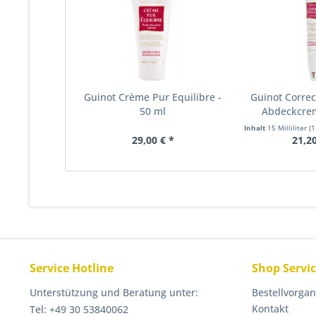
Guinot Crème Pur Equilibre -
Guinot Correc
50 ml
Abdeckcrem
Inhalt
15 Milliliter
(1
29,00 € *
21,20
Service Hotline
Shop Servi
Unterstützung und Beratung unter:
Bestellvorga
Kontakt
Tel: +49 30 53840062