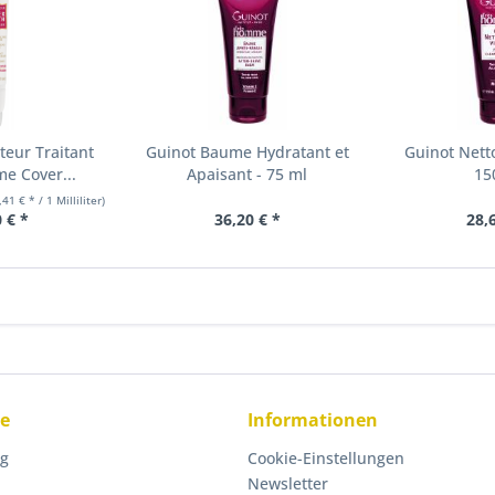
teur Traitant
Guinot Baume Hydratant et
Guinot Nett
e Cover...
Apaisant - 75 ml
15
,41 € * / 1 Milliliter)
 € *
36,20 € *
28,
ce
Informationen
ng
Cookie-Einstellungen
Newsletter